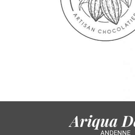
Ariqua D
ANDENNE