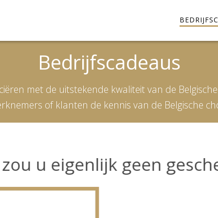
BEDRIJFS
Bedrijfscadeaus
ociëren met de uitstekende kwaliteit van de Belgisc
rknemers of klanten de kennis van de Belgische ch
ou u eigenlijk geen gesche