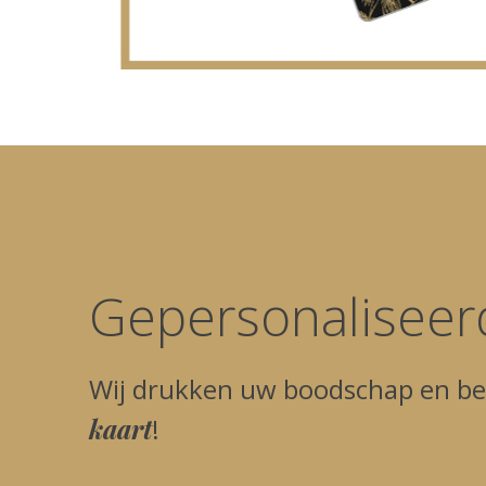
Gepersonaliseer
Wij drukken uw boodschap en be
kaart
!