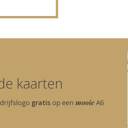
de kaarten
drijfslogo
gratis
op een
mooie
A6