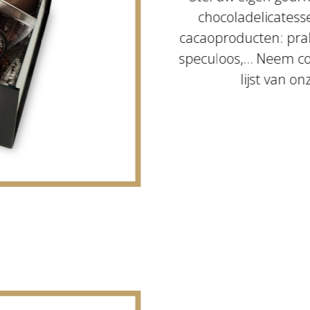
chocoladelicatess
cacaoproducten: pral
speculoos,… Neem con
lijst van o